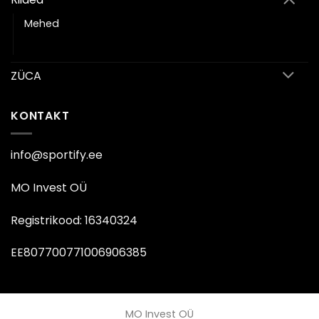
Mehed
Naised
ZÜCA
KONTAKT
info@sportify.ee
MO Invest OÜ
Registrikood: 16340324
EE807700771006906385
MO Invest OÜ