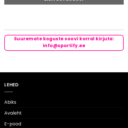
Suuremate koguste soovi korral kirjuta:
info@sportify.ee
LEHED
Abiks
Avaleht
E-pood