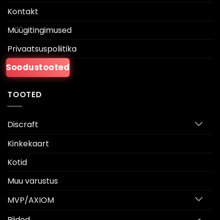
Kontakt
Müügitingimused
Privaatsuspoliitika
Soodustooted
TOOTED
Discraft
Kinkekaart
Kotid
Muu varustus
MVP/AXIOM
Riided