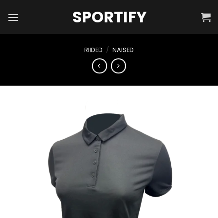
Skip
SPORTIFY
to
content
RIIDED
/
NAISED