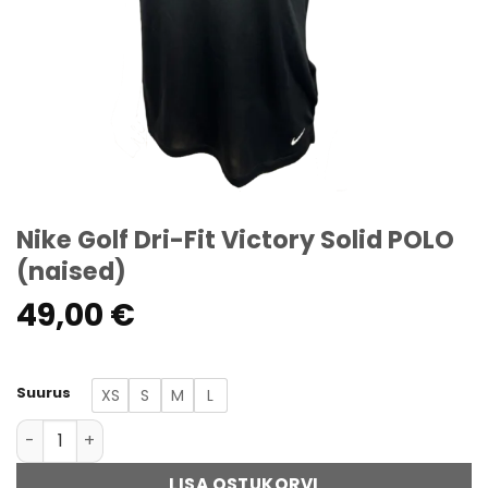
Nike Golf Dri-Fit Victory Solid POLO
(naised)
49,00
€
Suurus
XS
S
M
L
Nike Golf Dri-Fit Victory Solid POLO (naised) kogus
LISA OSTUKORVI