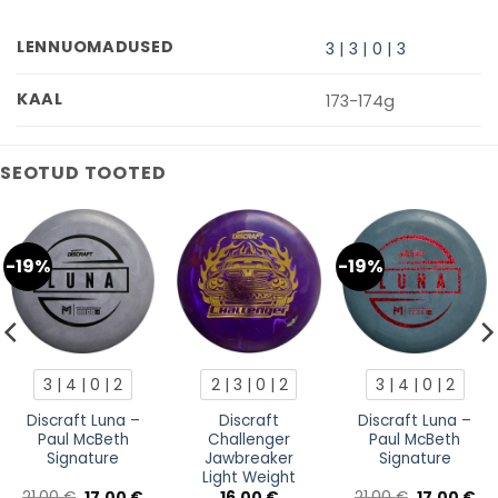
LENNUOMADUSED
3 | 3 | 0 | 3
KAAL
173-174g
SEOTUD TOOTED
-19%
-19%
3 | 4 | 0 | 2
2 | 3 | 0 | 2
3 | 4 | 0 | 2
Discraft Luna –
Discraft
Discraft Luna –
Paul McBeth
Challenger
Paul McBeth
Signature
Jawbreaker
Signature
Light Weight
Algne
Current
Algne
Cu
21,00
€
17,00
€
16,00
€
21,00
€
17,00
€