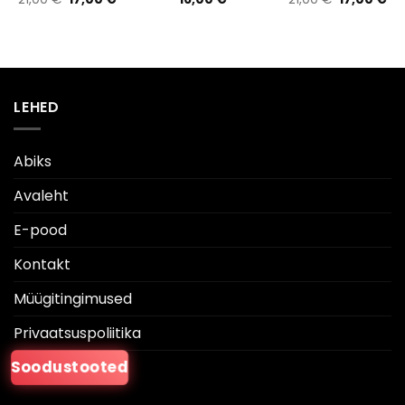
hind
price
hind
pri
oli:
is:
oli:
is:
21,00 €.
17,00 €.
21,00 €.
17,
LEHED
Abiks
Avaleht
E-pood
Kontakt
Müügitingimused
Privaatsuspoliitika
Soodustooted