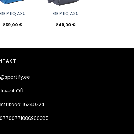
GRIP EQ AX6
GRIP EQ AX5
259,00
€
249,00
€
NTAKT
o@sportify.ee
Invest OÜ
istrikood: 16340324
07700771006906385