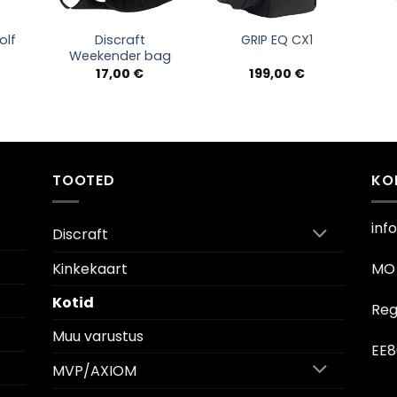
olf
Discraft
GRIP EQ CX1
Weekender bag
17,00
€
199,00
€
TOOTED
KO
inf
Discraft
Kinkekaart
MO 
Kotid
Reg
Muu varustus
EE8
MVP/AXIOM