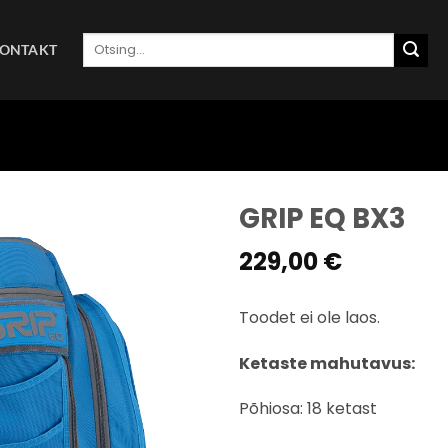
Otsi:
ONTAKT
GRIP EQ BX3
229,00
€
Toodet ei ole laos.
Ketaste mahutavus:
Põhiosa: 18 ketast