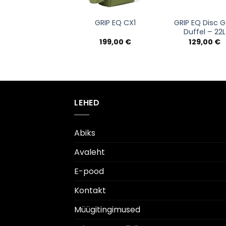
GRIP EQ Disc G
GRIP EQ CX1
Duffel – 22L
199,00
€
129,00
€
LEHED
Abiks
Avaleht
E-pood
Kontakt
Müügitingimused