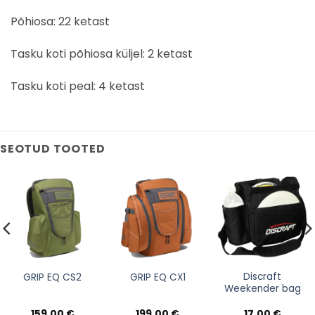
Põhiosa: 22 ketast
Tasku koti põhiosa küljel: 2 ketast
Tasku koti peal: 4 ketast
SEOTUD TOOTED
Discraft
GRIP EQ CS2
GRIP EQ CX1
Weekender bag
159,00
€
199,00
€
17,00
€