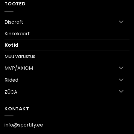
TOOTED
Discraft
Kinkekaart
Kotid
Muu varustus
MVP/AXIOM
Riided
ZÜCA
KONTAKT
info@sportify.ee