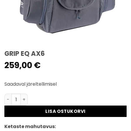
GRIP EQ AX6
259,00
€
Saadaval järeltellimisel
GRIP EQ AX6 kogus
LISA OSTUKORVI
Ketaste mahutavus: