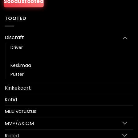
Soodustooted
TOOTED
Discraft
Driver
Fairway driver
Keskmaa
Putter
Kinkekaart
Kotid
Muu varustus
MVP/AXIOM
Riided