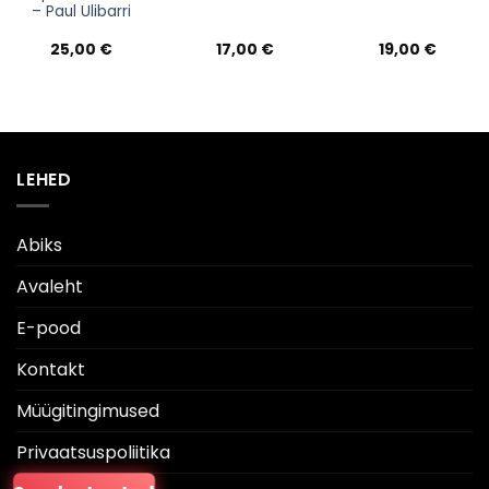
– Paul Ulibarri
25,00
€
17,00
€
19,00
€
LEHED
Abiks
Avaleht
E-pood
Kontakt
Müügitingimused
Privaatsuspoliitika