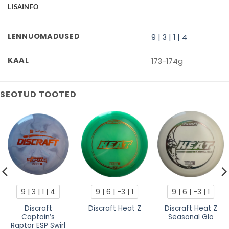
LISAINFO
LENNUOMADUSED
9 | 3 | 1 | 4
KAAL
173-174g
SEOTUD TOOTED
9 | 3 | 1 | 4
9 | 6 | -3 | 1
9 | 6 | -3 | 1
Discraft
Discraft Heat Z
Discraft Heat Z
Captain’s
Seasonal Glo
Raptor ESP Swirl