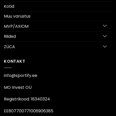
Kotid
Muu varustus
MVP/AXIOM
Riided
ZÜCA
KONTAKT
info@sportify.ee
MO Invest OÜ
Registrikood: 16340324
EE807700771006906385