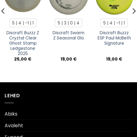
5 | 4 | -1 | 1
5 | 3 | 0 | 4
5 | 4 | -1 | 1
Discraft Buzzz Z
Discraft Swarm
Discraft Buzzz
Cryztal Clear
Z Seasonal Glo
ESP Paul McBeth
Ghost Stamp
Signature
Ledgestone
2025
25,00
€
19,00
€
19,00
€
LEHED
Abiks
Avaleht