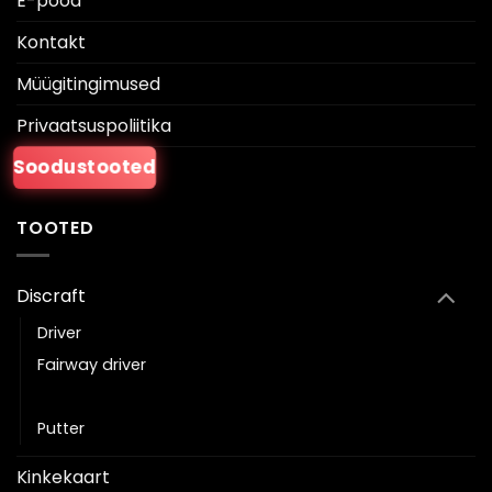
E-pood
Kontakt
Müügitingimused
Privaatsuspoliitika
Soodustooted
TOOTED
Discraft
Driver
Fairway driver
Keskmaa
Putter
Kinkekaart