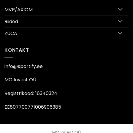
MVP/AXIOM
Riided
ZÜCA
KONTAKT
info@sportify.ee
MO Invest OÜ
Registrikood: 16340324
EE807700771006906385
MO Invest OÜ