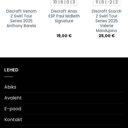
10 | 6 | 0 | 3
11 | 6 | -2 | 2
Discraft Venom
Discraft Anax
Discraft Scorch
Z Swirl Tour
ESP Paul McBeth
Z Swirl Tour
Series 2025
Signature
Series 2025
Anthony Barela
Valerie
Mandujano
19,00
€
25,00
€
LEHED
Abiks
Avaleht
E-pood
Kontakt