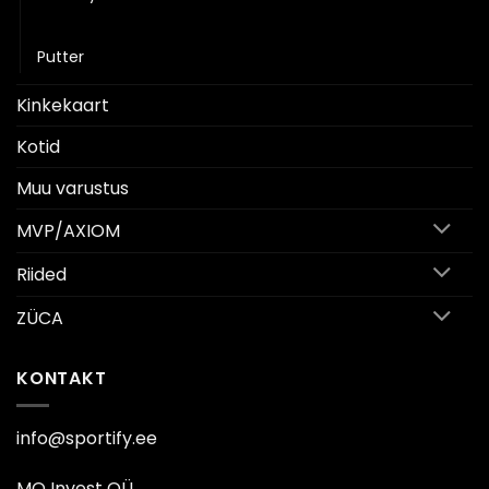
Keskmaa
Putter
Kinkekaart
Kotid
Muu varustus
MVP/AXIOM
Riided
ZÜCA
KONTAKT
info@sportify.ee
MO Invest OÜ