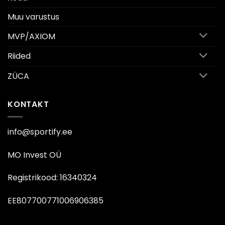
Muu varustus
MVP/AXIOM
Riided
ZÜCA
KONTAKT
info@sportify.ee
MO Invest OÜ
Registrikood: 16340324
EE807700771006906385