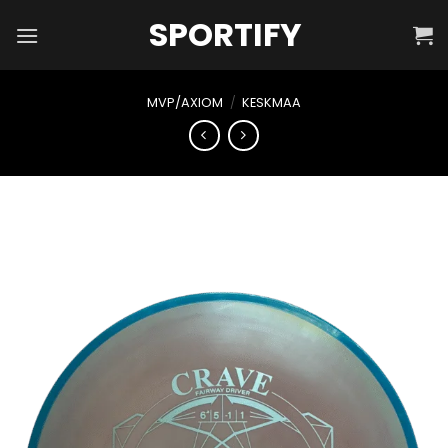
Skip
SPORTIFY
to
content
MVP/AXIOM
/
KESKMAA