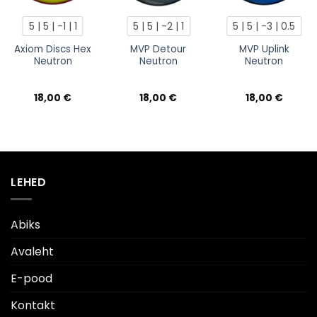
5 | 5 | -1 | 1
5 | 5 | -2 | 1
5 | 5 | -3 | 0.5
Axiom Discs Hex
MVP Detour
MVP Uplink
Neutron
Neutron
Neutron
18,00
€
18,00
€
18,00
€
LEHED
Abiks
Avaleht
E-pood
Kontakt