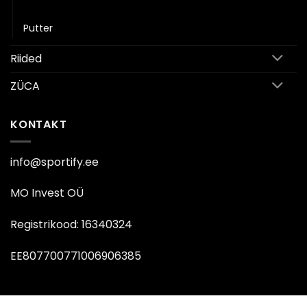
Keskmaa
Putter
Riided
ZÜCA
KONTAKT
info@sportify.ee
MO Invest OÜ
Registrikood: 16340324
EE807700771006906385