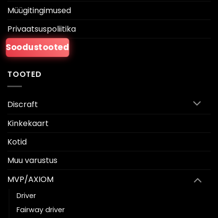
Müügitingimused
Privaatsuspoliitika
Soodustooted
TOOTED
Discraft
Kinkekaart
Kotid
Muu varustus
MVP/AXIOM
Driver
Fairway driver