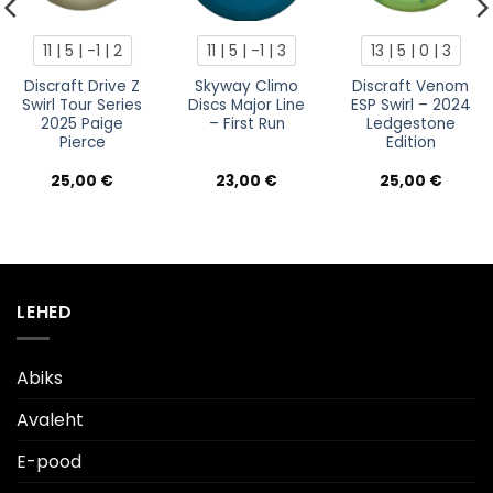
11 | 5 | -1 | 2
11 | 5 | -1 | 3
13 | 5 | 0 | 3
Discraft Drive Z
Skyway Climo
Discraft Venom
Swirl Tour Series
Discs Major Line
ESP Swirl – 2024
2025 Paige
– First Run
Ledgestone
Pierce
Edition
25,00
€
23,00
€
25,00
€
LEHED
Abiks
Avaleht
E-pood