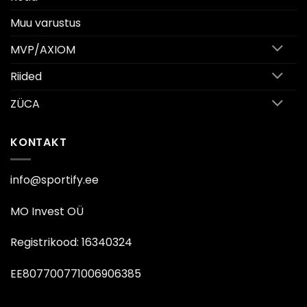
Muu varustus
MVP/AXIOM
Riided
ZÜCA
KONTAKT
info@sportify.ee
MO Invest OÜ
Registrikood: 16340324
EE807700771006906385